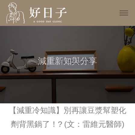
減重新知與分享
【減重冷知識】別再讓豆漿幫塑化
劑背黑鍋了！? (文：雷維元醫師)