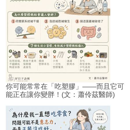
你可能常常在「吃塑膠」——而且它可
能正在讓你變胖！(文：蕭伶茲醫師)