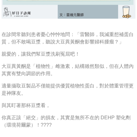
在診間常聽到患者憂心忡忡地問：「雷醫師，我減重想補蛋白
質，但不敢喝豆漿，聽說大豆異黃酮會影響婦科腫瘤？」
親愛的，讓我們幫豆漿洗刷冤屈吧！
大豆異黃酮是「植物性」雌激素，結構雖然類似，但在人體內
其實有雙向調節的作用。
適量攝取豆製品不僅能提供優質植物性蛋白，對於體重管理更
是神隊友。
與其盯著那杯豆漿看，
你真正該「絕交」的損友，其實是無所不在的 DEHP 塑化劑
（環境荷爾蒙）！????