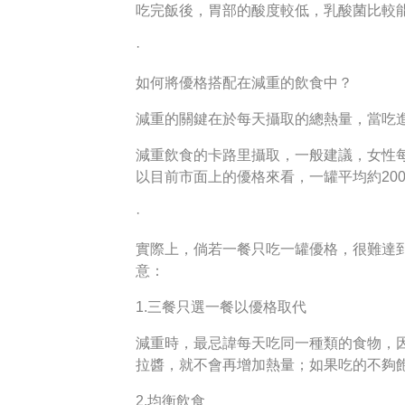
吃完飯後，胃部的酸度較低，乳酸菌比較
·
如何將優格搭配在減重的飲食中？
減重的關鍵在於每天攝取的總熱量，當吃
減重飲食的卡路里攝取，一般建議，女性每日攝取
以目前市面上的優格來看，一罐平均約20
·
實際上，倘若一餐只吃一罐優格，很難達
意：
1.三餐只選一餐以優格取代
減重時，最忌諱每天吃同一種類的食物，
拉醬，就不會再增加熱量；如果吃的不夠飽
2.均衡飲食