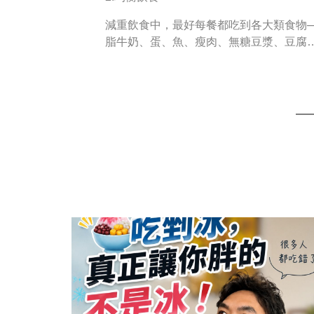
減重飲食中，最好每餐都吃到各大類食物
脂牛奶、蛋、魚、瘦肉、無糖豆漿、豆腐