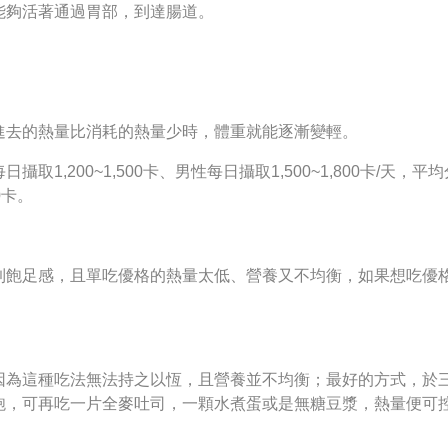
能夠活著通過胃部，到達腸道。
進去的熱量比消耗的熱量少時，體重就能逐漸變輕。
1,200~1,500卡、男性每日攝取1,500~1,800卡/天，
0卡。
到飽足感，且單吃優格的熱量太低、營養又不均衡，如果想吃優
因為這種吃法無法持之以恆，且營養並不均衡；最好的方式，於
，可再吃一片全麥吐司，一顆水煮蛋或是無糖豆漿，熱量便可控