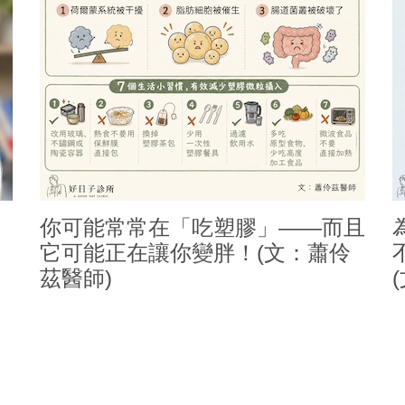
你可能常常在「吃塑膠」——而且
它可能正在讓你變胖！(文：蕭伶
茲醫師)