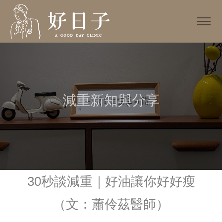
減重新知與分享
30秒談減重｜好油讓你好好瘦
（文：蕭伶茲醫師）