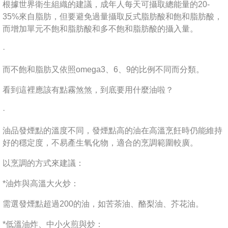
根據世界衛生組織的建議，成年人每天可攝取總能量的20-
35%來自脂肪，但要避免過量攝取反式脂肪酸和飽和脂肪酸，
而增加單元不飽和脂肪酸和多不飽和脂肪酸的攝入量。
·
而不飽和脂肪又依照omega3、6、9的比例不同而分類。
看到這裡應該有點霧煞煞，到底要用什麼油啦？
·
油品發煙點的溫度不同，發煙點高的油在高溫烹飪時仍能維持
好的穩定度，不易產生氧化物，適合的烹調範圍較廣。
以烹調的方式來建議：
*油炸與高溫大火炒：
需選發煙點超過200的油，如苦茶油、酪梨油、芥花油。
*低溫油炸、中小火煎與炒：