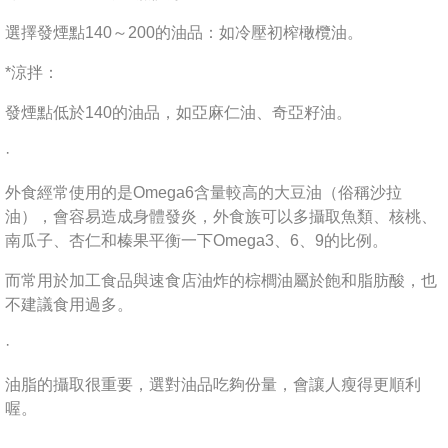
選擇發煙點140～200的油品：如冷壓初榨橄欖油。
*涼拌：
發煙點低於140的油品，如亞麻仁油、奇亞籽油。
·
外食經常使用的是Omega6含量較高的大豆油（俗稱沙拉
油），會容易造成身體發炎，外食族可以多攝取魚類、核桃、
南瓜子、杏仁和榛果平衡一下Omega3、6、9的比例。
而常用於加工食品與速食店油炸的棕櫚油屬於飽和脂肪酸，也
不建議食用過多。
·
油脂的攝取很重要，選對油品吃夠份量，會讓人瘦得更順利
喔。